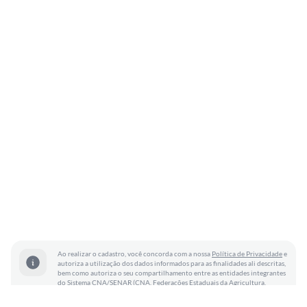
Ao realizar o cadastro, você concorda com a nossa
Política de Privacidade
e
autoriza a utilização dos dados informados para as finalidades ali descritas,
bem como autoriza o seu compartilhamento entre as entidades integrantes
do Sistema CNA/SENAR (CNA, Federações Estaduais da Agricultura,
Sindicatos Rurais, Instituto CNA e SENAR - Nacional e Regionais).