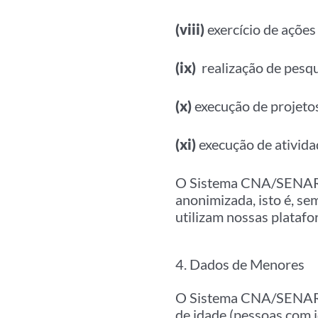
(viii)
exercício de ações 
(ix)
realização de pesqu
(x)
execução de projetos
(xi)
execução de ativid
O Sistema CNA/SENAR/I
anonimizada, isto é, sem
utilizam nossas platafo
4. Dados de Menores
O Sistema CNA/SENAR/I
de idade (pessoas com i