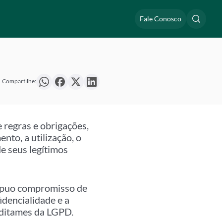
Fale Conosco
Compartilhe:
 regras e obrigações,
nto, a utilização, o
e seus legítimos
ípuo compromisso de
idencialidade e a
 ditames da LGPD.