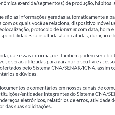
onômica exercida/segmento(s) de produção, hábitos, s
que são as informações geradas automaticamente a part
 com os quais você se relaciona, dispositivo móvel u
geolocalização, protocolo de
internet
com data, hora e
isponibilidades consultadas/contratadas, duração e f
ainda, que essas informações também podem ser obtid
el, e serão utilizadas para garantir o seu livre acess
s ofertados pelo Sistema CNA/SENAR/ICNA, assim c
ntários e dúvidas.
documentos e comentários em nossos canais de comu
instituições/entidades integrantes do Sistema CNA
dereços eletrônicos, relatórios de erros, atividade d
r das suas solicitações.