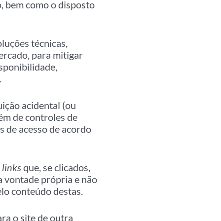
ão, bem como o disposto
oluções técnicas,
ercado, para mitigar
sponibilidade,
.
ição acidental (ou
lém de controles de
os de acesso de acordo
r
links
que, se clicados,
a vontade própria e não
lo conteúdo destas.
ra o site de outra