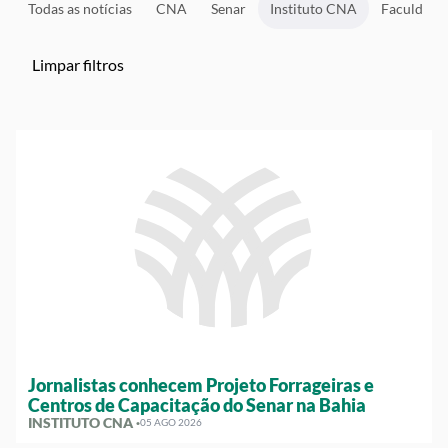
Todas as notícias
CNA
Senar
Instituto CNA
Faculdad
Limpar filtros
Jornalistas conhecem Projeto Forrageiras e
Centros de Capacitação do Senar na Bahia
INSTITUTO CNA ·
05 AGO 2026