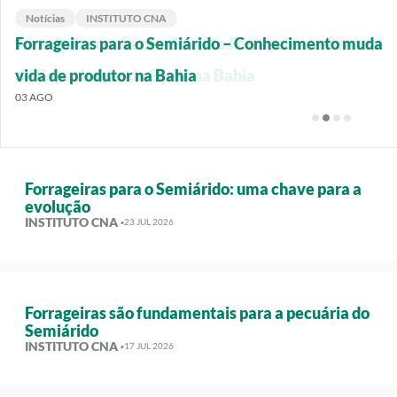
Notícias
Notícias
Notícias
Notícias
INSTITUTO CNA
INSTITUTO CNA
INSTITUTO CNA
INSTITUTO CNA
Jornalistas conhecem Projeto Forrageiras e Centros
Forrageiras para o Semiárido – Conhecimento muda
Na Bahia, presidente da CNA lança Rally
Sistema CNA apresenta Central de Inteligência
de Capacitação do Senar na Bahia
vida de produtor na Bahia
Forrageiras para o Semiárido
estratégica para o agro
05 AGO
03 AGO
03 AGO
30 JUL
Forrageiras para o Semiárido: uma chave para a
evolução
INSTITUTO CNA ·
23 JUL 2026
Forrageiras são fundamentais para a pecuária do
Semiárido
INSTITUTO CNA ·
17 JUL 2026