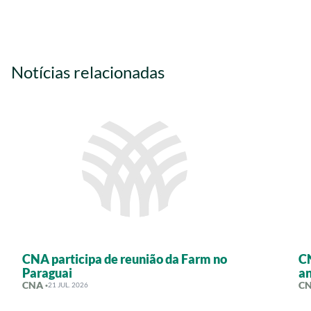
Notícias relacionadas
CNA participa de reunião da Farm no
CN
Paraguai
an
CNA ·
CN
21 JUL. 2026