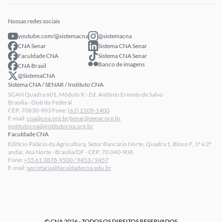
Eventos
Intranet
Senar Play
Publicações
Extranet
Arrecadação
Nossas redes sociais
Fale conosco
youtube.com/@sistemacna
@sistemacna
Política de Privacidade
CNA Senar
Sistema CNA Senar
LGPD - Lei Geral de Proteção de Dados
Faculdade CNA
Sistema CNA Senar
Banco de imagens
CNA Brasil
Relatórios de Transparência Salarial da CNA
@SistemaCNA
Sistema CNA / SENAR / Instituto CNA
SGAN Quadra 601, Módulo K - Ed. Antônio Ernesto de Salvo
Brasília - Distrito Federal
CEP: 70830-903 Fone:
(61) 2109-1400
E-mail:
cna@cna.org.br
/
senar@senar.org.br
institutocna@institutocna.org.br
Faculdade CNA
Edifício Palácio da Agricultura, Setor Bancário Norte, Quadra 1, Bloco F, 1º e 2º
andar, Asa Norte - Brasília/DF - CEP: 70.040-908
Fone:
+55 61 3878-9500 / 9453 / 9457
E-mail:
secretaria@faculdadecna.edu.br
© CNA 2026 - TODOS OS DIREITOS RESERVADOS