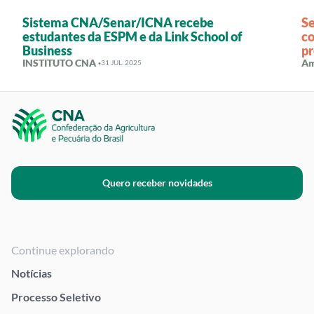
Sistema CNA/Senar/ICNA recebe
Se
estudantes da ESPM e da Link School of
c
Business
pr
INSTITUTO CNA ·
Am
31 JUL. 2025
Quero receber novidades
Continue explorando
Notícias
Processo Seletivo