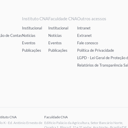
Instituto CNA
Faculdade CNA
Outros acessos
Institucional
Institucional
Intranet
ção de Contas
Notícias
Notícias
Extranet
Eventos
Eventos
Fale conosco
Publicações
Publicações
Política de Privacidade
LGPD - Lei Geral de Proteção 
Relatórios de Transparência Sa
stituto CNA
Faculdade CNA
 K - Ed. Antônio Ernesto de
Edifício Palácio da Agricultura, Setor Bancário Norte,
Quadra 1, Bloco F, 1º e 2º andar, Asa Norte - Brasília/DF