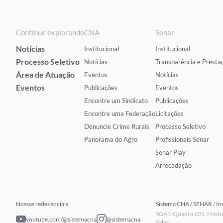
Continue explorando
CNA
Senar
Notícias
Institucional
Institucional
Processo Seletivo
Notícias
Transparência e Presta
Área de Atuação
Eventos
Notícias
Eventos
Publicações
Eventos
Encontre um Sindicato
Publicações
Encontre uma Federação
Licitações
Denuncie Crime Rurais
Processo Seletivo
Panorama do Agro
Profissionais Senar
Senar Play
Arrecadação
Nossas redes sociais
Sistema CNA / SENAR / In
SGAN Quadra 601, Módulo
youtube.com/@sistemacna
@sistemacna
Salvo