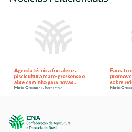
Agenda técnica fortalece a
Famato e
piscicultura mato-grossense e
promovem
abre caminho para novas
sobre ref
exportações
Mato Grosso ·
rural e r
Mato Gross
19 horas atrás