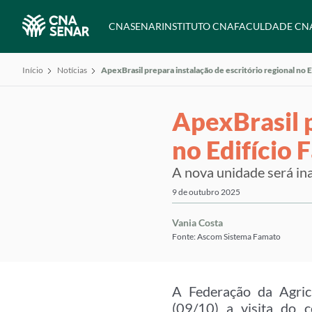
CNA
SENAR
INSTITUTO CNA
FACULDADE CN
Início
Notícias
ApexBrasil prepara instalação de escritório regional no 
ApexBrasil p
no Edifício
A nova unidade será i
9 de outubro 2025
Vania Costa
Fonte: Ascom Sistema Famato
A Federação da Agric
(09/10) a visita do c