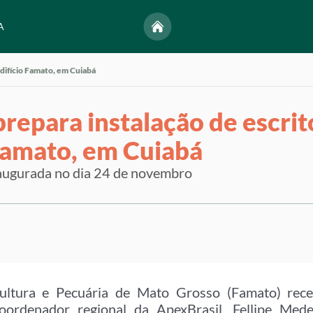
A
Edifício Famato, em Cuiabá
repara instalação de escrit
 Famato, em Cuiabá
naugurada no dia 24 de novembro
ultura e Pecuária de Mato Grosso (Famato) receb
oordenador regional da ApexBrasil, Fellipe Med