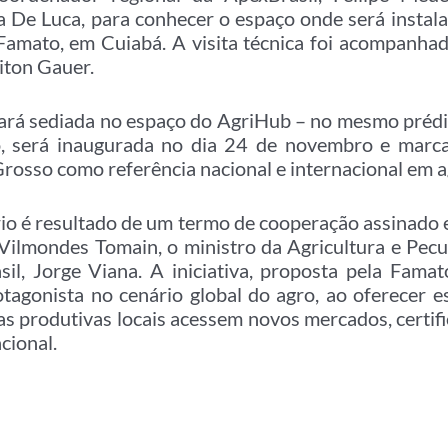
a De Luca, para conhecer o espaço onde será instala
 Famato, em Cuiabá. A visita técnica foi acompanha
iton Gauer.
cará sediada no espaço do AgriHub – no mesmo préd
vo, será inaugurada no dia 24 de novembro e marc
rosso como referência nacional e internacional em 
ório é resultado de um termo de cooperação assinado
Vilmondes Tomain, o ministro da Agricultura e Pecuá
il, Jorge Viana. A iniciativa, proposta pela Famat
agonista no cenário global do agro, ao oferecer es
as produtivas locais acessem novos mercados, certif
cional.