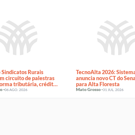
 Sindicatos Rurais
TecnoAlta 2026: Sistem
 circuito de palestras
anuncia novo CT do Sen
orma tributária, crédito
para Alta Floresta
enegociação de dívidas
o ·
Mato Grosso ·
06 AGO. 2026
31 JUL. 2026