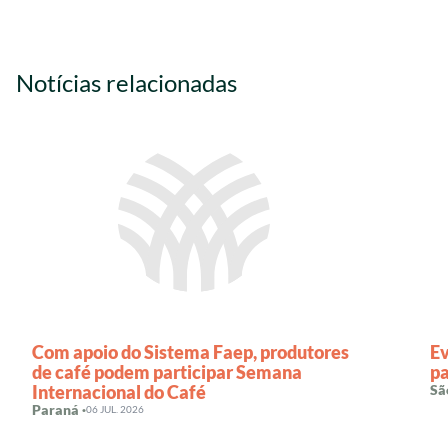
Notícias relacionadas
Com apoio do Sistema Faep, produtores
Ev
de café podem participar Semana
pa
Internacional do Café
Sã
Paraná ·
06 JUL. 2026