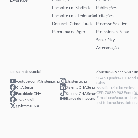
Encontre um Sindicato
Publicações
Encontre uma Federação
Licitações
Denuncie Crime Rurais
Processo Seletivo
Panorama do Agro
Profissionais Senar
Senar Play
Arrecadação
Nossas redes sociais
Sistema CNA / SENAR / In
SGAN Quadra 601, Módulo
youtube.com/@sistemacna
@sistemacna
Salvo
CNA Senar
Sistema CNA Senar
Brasília - Distrito Federal
CEP: 70830-903 Fone:
(6
Faculdade CNA
Sistema CNA Senar
E-mail:
cna@cna.org.br
/
s
Banco de imagens
CNA Brasil
institutocna@institutocna
@SistemaCNA