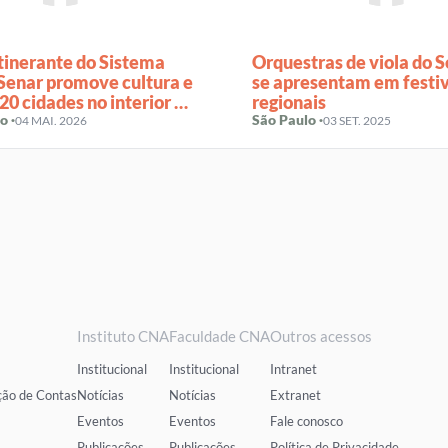
tinerante do Sistema
Orquestras de viola do 
enar promove cultura e
se apresentam em festiv
20 cidades no interior do
regionais
o ·
São Paulo ·
04 MAI. 2026
03 SET. 2025
Instituto CNA
Faculdade CNA
Outros acessos
Institucional
Institucional
Intranet
ção de Contas
Notícias
Notícias
Extranet
Eventos
Eventos
Fale conosco
Publicações
Publicações
Política de Privacidade