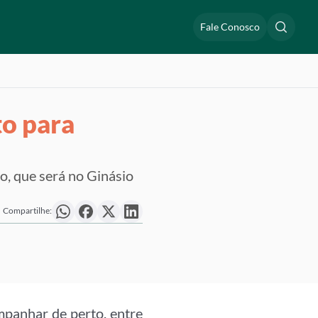
Fale Conosco
to para
to, que será no Ginásio
Compartilhe:
panhar de perto, entre