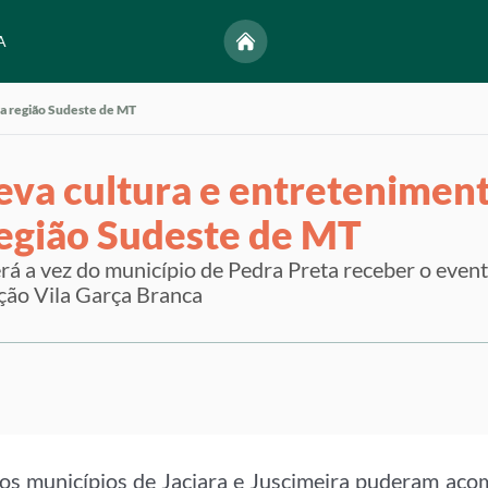
A
da região Sudeste de MT
leva cultura e entretenimen
região Sudeste de MT
será a vez do município de Pedra Preta receber o even
ção Vila Garça Branca
os municípios de Jaciara e Juscimeira puderam acom