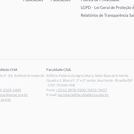
LGPD - Lei Geral de Proteção 
Relatórios de Transparência Sa
stituto CNA
Faculdade CNA
 K - Ed. Antônio Ernesto de
Edifício Palácio da Agricultura, Setor Bancário Norte,
Quadra 1, Bloco F, 1º e 2º andar, Asa Norte - Brasília/DF
- CEP: 70.040-908
1) 2109-1400
Fone:
+55 61 3878-9500 / 9453 / 9457
enar@senar.org.br
E-mail:
secretaria@faculdadecna.edu.br
.org.br