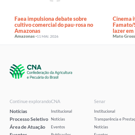
Faea impulsiona debate sobre
Cinema i
cultivo comercial do pau-rosa no
Famato/S
Amazonas
lazer em 
Amazonas ·
estado
Mato Gross
11 MAI. 2026
Continue explorando
CNA
Senar
Notícias
Institucional
Institucional
Processo Seletivo
Notícias
Transparência e Presta
Área de Atuação
Eventos
Notícias
Eventos
Publicações
Eventos