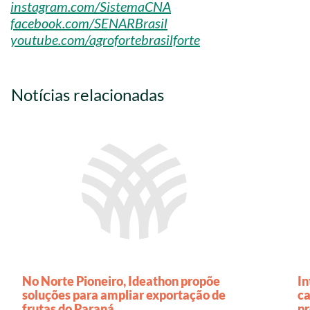
instagram.com/SistemaCNA
facebook.com/SENARBrasil
youtube.com/agrofortebrasilforte
Notícias relacionadas
No Norte Pioneiro, Ideathon propõe
In
soluções para ampliar exportação de
ca
frutas do Paraná
p