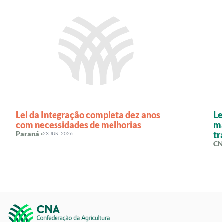
Lei da Integração completa dez anos
Le
com necessidades de melhorias
ma
Paraná ·
tr
23 JUN. 2026
CN