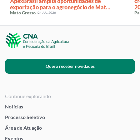
ApexBrasil amplia oportunidades de
cr
exportação para o agronegócio de Mato
2
Grosso
Mato Grosso ·
Pa
24 JUL. 2026
Quero receber novidades
Continue explorando
Notícias
Processo Seletivo
Área de Atuação
Eventos