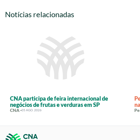
Notícias relacionadas
CNA participa de feira internacional de
Pe
negócios de frutas e verduras em SP
na
CNA ·
Pe
05 AGO. 2026