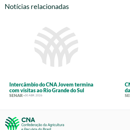
Notícias relacionadas
Intercâmbio do CNA Jovem termina
CN
com visitas ao Rio Grande do Sul
da
SENAR ·
SE
30 ABR. 2026