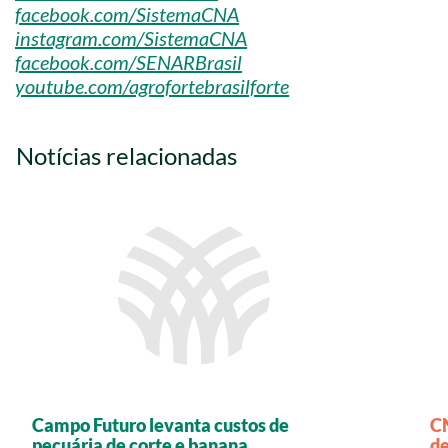
facebook.com/SistemaCNA
instagram.com/SistemaCNA
facebook.com/SENARBrasil
youtube.com/agrofortebrasilforte
Notícias relacionadas
Campo Futuro levanta custos de
C
pecuária de corte e banana
de