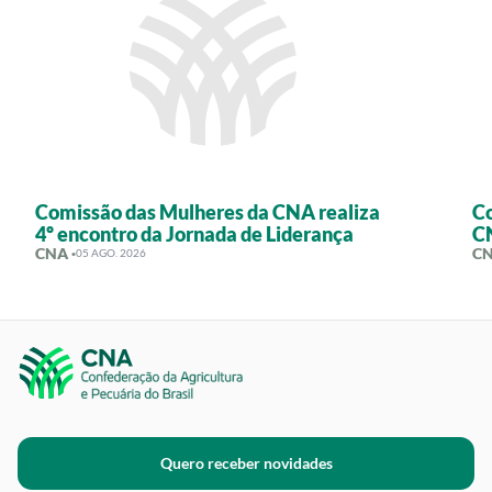
Comissão das Mulheres da CNA realiza
Co
4º encontro da Jornada de Liderança
CN
CNA ·
CN
05 AGO. 2026
Quero receber novidades