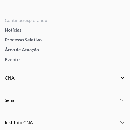
Continue explorando
Notícias
Processo Seletivo
Área de Atuação
Eventos
CNA
Institucional
Senar
Notícias
Eventos
Institucional
Publicações
Instituto CNA
Transparência e Prestação de Contas
Encontre um Sindicato