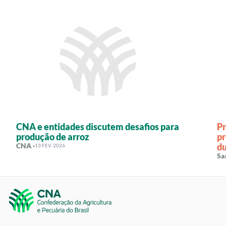
CNA e entidades discutem desafios para
Pr
produção de arroz
pr
CNA ·
du
13 FEV. 2026
de
Sa