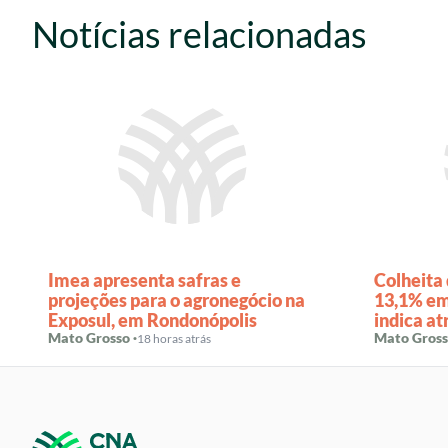
Notícias relacionadas
Imea apresenta safras e
Colheita
projeções para o agronegócio na
13,1% em
Exposul, em Rondonópolis
indica a
Mato Grosso ·
histórica
Mato Gross
18 horas atrás