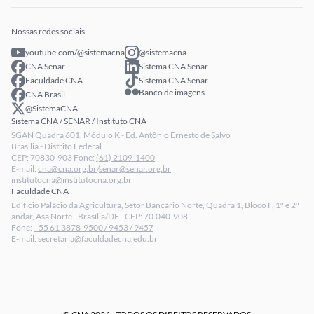
Eventos
Intranet
Senar Play
Publicações
Extranet
Arrecadação
Nossas redes sociais
Fale conosco
youtube.com/@sistemacna
@sistemacna
Política de Privacidade
CNA Senar
Sistema CNA Senar
LGPD - Lei Geral de Proteção de Dados
Faculdade CNA
Sistema CNA Senar
Banco de imagens
CNA Brasil
Relatórios de Transparência Salarial da CNA
@SistemaCNA
Sistema CNA / SENAR / Instituto CNA
SGAN Quadra 601, Módulo K - Ed. Antônio Ernesto de Salvo
Brasília - Distrito Federal
CEP: 70830-903 Fone:
(61) 2109-1400
E-mail:
cna@cna.org.br
/
senar@senar.org.br
institutocna@institutocna.org.br
Faculdade CNA
Edifício Palácio da Agricultura, Setor Bancário Norte, Quadra 1, Bloco F, 1º e 2º
andar, Asa Norte - Brasília/DF - CEP: 70.040-908
Fone:
+55 61 3878-9500 / 9453 / 9457
E-mail:
secretaria@faculdadecna.edu.br