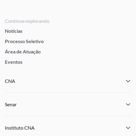
Continue explorando
Notícias
Processo Seletivo
Área de Atuação
Eventos
CNA
Institucional
Senar
Notícias
Eventos
Institucional
Publicações
Instituto CNA
Transparência e Prestação de Contas
Encontre um Sindicato