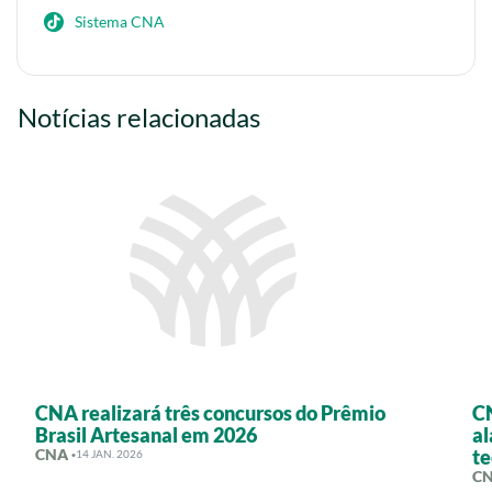
Sistema CNA
Notícias relacionadas
CNA realizará três concursos do Prêmio
CN
Brasil Artesanal em 2026
al
CNA ·
te
14 JAN. 2026
CN