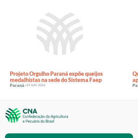
Projeto Orgulho Paraná expõe queijos
Qu
medalhistas na sede do Sistema Faep
a
Paraná ·
Pa
15 JUN. 2026