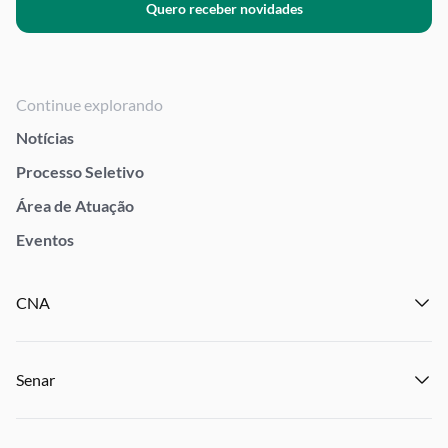
Quero receber novidades
Continue explorando
Notícias
Processo Seletivo
Área de Atuação
Eventos
CNA
Institucional
Senar
Notícias
Eventos
Institucional
Publicações