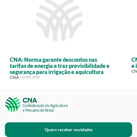
CNA: Norma garante descontos nas
CN
tarifas de energia e traz previsibilidade e
e 
segurança para irrigação e aquicultura
CN
CNA ·
10 JUN. 2026
Quero receber novidades