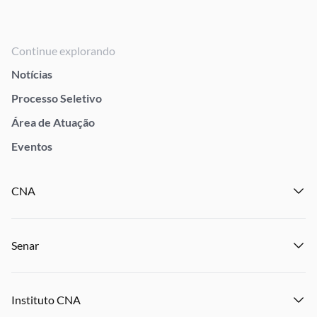
Continue explorando
Notícias
Processo Seletivo
Área de Atuação
Eventos
CNA
Institucional
Senar
Notícias
Eventos
Institucional
Publicações
Instituto CNA
Transparência e Prestação de Contas
Encontre um Sindicato