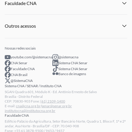
Faculdade CNA
Notícias
Publicações
Panorama do Agro
Eventos
Licitações
Institucional
Publicações
Processo Seletivo
Outros acessos
Notícias
Profissionais Senar
Eventos
Intranet
Senar Play
Publicações
Extranet
Arrecadação
Nossas redes sociais
Fale conosco
youtube.com/@sistemacna
@sistemacna
Política de Privacidade
CNA Senar
Sistema CNA Senar
LGPD - Lei Geral de Proteção de Dados
Faculdade CNA
Sistema CNA Senar
Banco de imagens
CNA Brasil
Relatórios de Transparência Salarial da CNA
@SistemaCNA
Sistema CNA / SENAR / Instituto CNA
SGAN Quadra 601, Módulo K - Ed. Antônio Ernesto de Salvo
Brasília - Distrito Federal
CEP: 70830-903 Fone:
(61) 2109-1400
E-mail:
cna@cna.org.br
/
senar@senar.org.br
institutocna@institutocna.org.br
Faculdade CNA
Edifício Palácio da Agricultura, Setor Bancário Norte, Quadra 1, Bloco F, 1º e 2º
andar, Asa Norte - Brasília/DF - CEP: 70.040-908
Fone:
+55 61 3878-9500 / 9453 / 9457