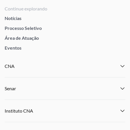
Continue explorando
Notícias
Processo Seletivo
Área de Atuação
Eventos
CNA
Institucional
Senar
Notícias
Eventos
Institucional
Publicações
Instituto CNA
Transparência e Prestação de Contas
Encontre um Sindicato
Notícias
Encontre uma Federação
Institucional
Eventos
Denuncie Crime Rurais