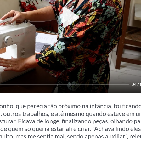
Play
04:4
nho, que parecia tão próximo na infância, foi ficando
, outros trabalhos, e até mesmo quando esteve em 
turar. Ficava de longe, finalizando peças, olhando 
de quem só queria estar ali e criar. “Achava lindo el
muito, mas me sentia mal, sendo apenas auxiliar”, rel