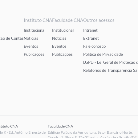
Instituto CNA
Faculdade CNA
Outros acessos
Institucional
Institucional
Intranet
ção de Contas
Notícias
Notícias
Extranet
Eventos
Eventos
Fale conosco
Publicações
Publicações
Política de Privacidade
LGPD - Lei Geral de Proteção 
Relatórios de Transparência Sa
stituto CNA
Faculdade CNA
 K - Ed. Antônio Ernesto de
Edifício Palácio da Agricultura, Setor Bancário Norte,
Quadra 1, Bloco F, 1º e 2º andar, Asa Norte - Brasília/DF