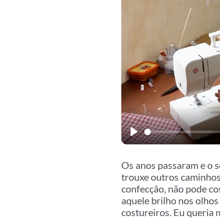
Play
Os anos passaram e o so
trouxe outros caminhos
confecção, não pode cos
aquele brilho nos olhos 
costureiros. Eu queria 