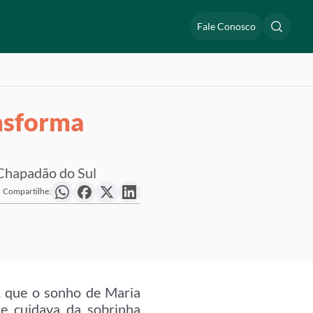
Fale Conosco
nsforma
 Chapadão do Sul
Compartilhe:
, que o sonho de Maria
 e cuidava da sobrinha