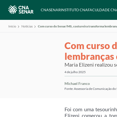
CNA
SENAR
INSTITUTO CNA
FACULDADE CN
Início
Notícias
Com curso do Senar/MS, costureira transforma lembrança
Com curso d
lembranças 
Maria Elizeni realizou 
4 de julho 2025
Michael Franco
Fonte: Assessoria de Comunicação do
Foi com uma tesourinh
Elizeni começou a tom