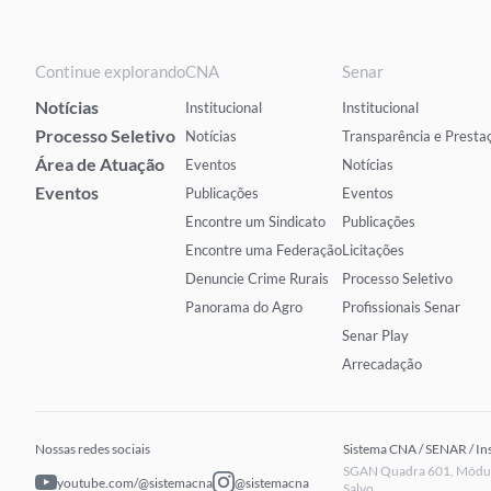
Continue explorando
CNA
Senar
Notícias
Institucional
Institucional
Processo Seletivo
Notícias
Transparência e Presta
Área de Atuação
Eventos
Notícias
Eventos
Publicações
Eventos
Encontre um Sindicato
Publicações
Encontre uma Federação
Licitações
Denuncie Crime Rurais
Processo Seletivo
Panorama do Agro
Profissionais Senar
Senar Play
Arrecadação
Nossas redes sociais
Sistema CNA / SENAR / In
SGAN Quadra 601, Módulo
youtube.com/@sistemacna
@sistemacna
Salvo