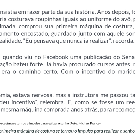
insistia em fazer parte da sua história. Anos depois, 
ria costurava roupinhas iguais ao uniforme do avô,
nimada, comprou sua primeira máquina de costura,
ipamento encostado, guardado junto com aquele so
ealidade. “Eu pensava que nunca ia realizar”, recorda.
quando viu no Facebook uma publicação do Sena
ação bateu forte. Já havia procurado cursos antes,
e era o caminho certo. Com o incentivo do marid
emia, estava nervosa, mas a instrutora me passou t
eu incentivo”, relembra. E, como se fosse um re
ela mesma máquina comprada anos atrás, para recomeç
a primeira máquina de costura se tornou o impulso para realizar o sonho