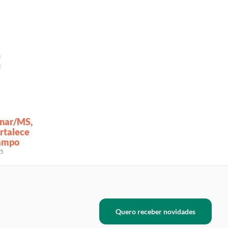
enar/MS,
rtalece
campo
25
Quero receber novidades