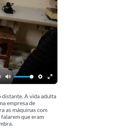
8
Mute
Settings
Enter
fullscreen
 distante. A vida adulta
uma empresa de
para as máquinas com
es falarem que eram
embra.