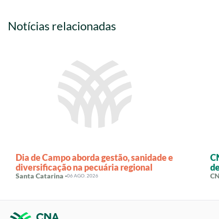
Notícias relacionadas
Dia de Campo aborda gestão, sanidade e
CN
diversificação na pecuária regional
de
Santa Catarina ·
CN
06 AGO. 2026