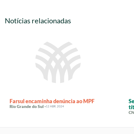
Notícias relacionadas
Farsul encaminha denúncia ao MPF
Se
Rio Grande do Sul ·
tí
12 ABR. 2024
CN