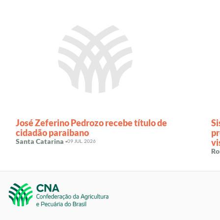
José Zeferino Pedrozo recebe título de
S
cidadão paraibano
pr
Santa Catarina ·
vi
09 JUL. 2026
Ro