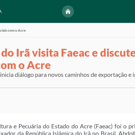
A
ciais com o Acre
o Irã visita Faeac e discut
com o Acre
 inicia diálogo para novos caminhos de exportação e
ltura e Pecuária do Estado do Acre (Faeac) foi o p
ixador da República Islâmica do Irã no Brasil, Abdo