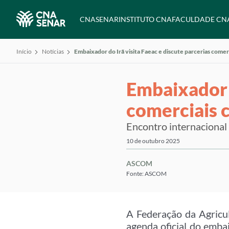
CNA
SENAR
INSTITUTO CNA
FACULDADE CN
Início
Notícias
Embaixador do Irã visita Faeac e discute parcerias comer
Embaixador d
comerciais 
Encontro internacional
10 de outubro 2025
ASCOM
Fonte: ASCOM
A Federação da Agricu
agenda oficial do emba