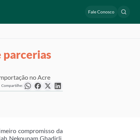
Fale Conosco
e parcerias
 importação no Acre
Compartilhe:
rimeiro compromisso da
llah Nekounam Ghadirli,