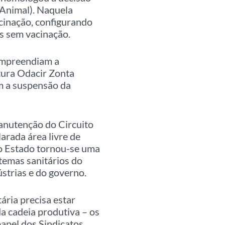
 Animal). Naquela
cinação, configurando
os sem vacinação.
compreendiam a
ltura Odacir Zonta
m a suspensão da
anutenção do Circuito
arada área livre de
so Estado tornou-se uma
temas sanitários do
ústrias e do governo.
ária precisa estar
a cadeia produtiva – os
papel dos Sindicatos