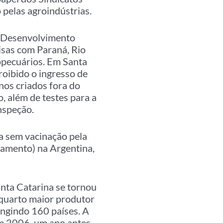
 pelas agroindústrias.
de Desenvolvimento
isas com Paraná, Rio
opecuários. Em Santa
roibido o ingresso de
nos criados fora do
, além de testes para a
inspeção.
sa sem vacinação pela
tamento) na Argentina,
nta Catarina se tornou
 quarto maior produtor
ingindo 160 países. A
Em 2006, um ano antes