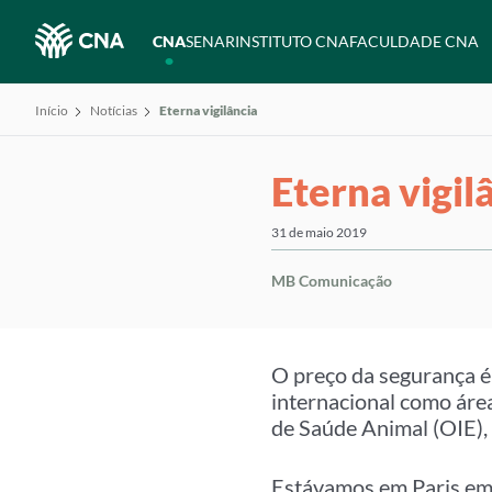
CNA
SENAR
INSTITUTO CNA
FACULDADE CNA
Início
Notícias
Eterna vigilância
Eterna vigil
31 de maio 2019
MB Comunicação
O preço da segurança é 
internacional como áre
de Saúde Animal (OIE),
Estávamos em Paris em 