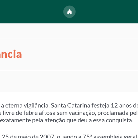
ância
a eterna vigilância. Santa Catarina festeja 12 anos de
a livre de febre aftosa sem vacinação, proclamada p
 exatamente pela atenção que deu a essa conquista.
25 de maio de 2007, quando a 75ª assembleia geral