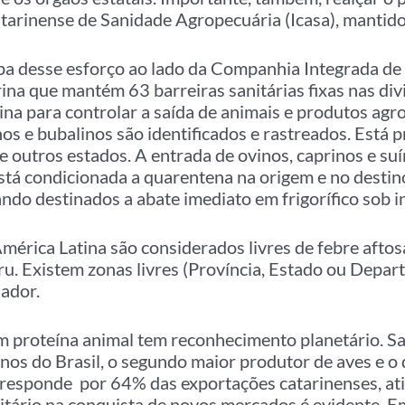
atarinense de Sanidade Agropecuária (Icasa), mantido
icipa desse esforço ao lado da Companhia Integrada 
ina que mantém 63 barreiras sanitárias fixas nas div
ina para controlar a saída de animais e produtos agr
os e bubalinos são identificados e rastreados. Está p
 outros estados. A entrada de ovinos, caprinos e suí
está condicionada a quarentena na origem e no destino
ando destinados a abate imediato em frigorífico sob 
mérica Latina são considerados livres de febre afto
ru. Existem zonas livres (Província, Estado ou Depar
uador.
m proteína animal tem reconhecimento planetário. Sa
ínos do Brasil, o segundo maior produtor de aves e o
o responde por 64% das exportações catarinenses, at
anitário na conquista de novos mercados é evidente. 