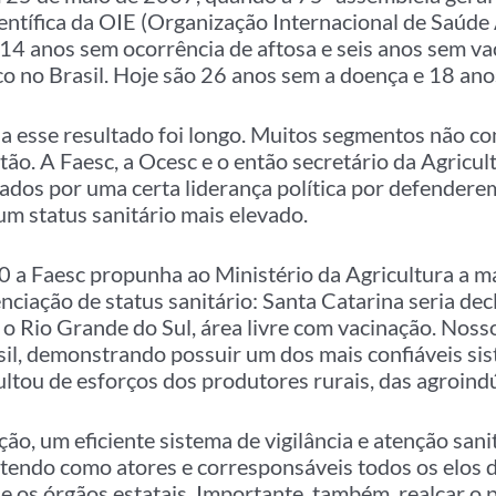
entífica da OIE (Organização Internacional de Saúde
 14 anos sem ocorrência de aftosa e seis anos sem va
co no Brasil. Hoje são 26 anos sem a doença e 18 an
a esse resultado foi longo. Muitos segmentos não 
ão. A Faesc, a Ocesc e o então secretário da Agricu
ados por uma certa liderança política por defendere
um status sanitário mais elevado.
 a Faesc propunha ao Ministério da Agricultura a m
nciação de status sanitário: Santa Catarina seria decl
, o Rio Grande do Sul, área livre com vacinação. Nos
sil, demonstrando possuir um dos mais confiáveis sis
ultou de esforços dos produtores rurais, das agroind
ão, um eficiente sistema de vigilância e atenção sanit
tendo como atores e corresponsáveis todos os elos d
s e os órgãos estatais. Importante, também, realçar o 