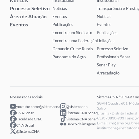
Notícias
Institucional
Institucional
Processo Seletivo
Notícias
Transparência e Presta
Área de Atuação
Eventos
Notícias
Eventos
Publicações
Eventos
Encontre um Sindicato
Publicações
Encontre uma Federação
Licitações
Denuncie Crime Rurais
Processo Seletivo
Panorama do Agro
Profissionais Senar
Senar Play
Arrecadação
Nossas redes sociais
Sistema CNA / SENAR / In
SGAN Quadra 601, Módulo
youtube.com/@sistemacna
@sistemacna
Salvo
CNA Senar
Sistema CNA Senar
Brasília - Distrito Federal
CEP: 70830-903 Fone:
(6
Faculdade CNA
Sistema CNA Senar
E-mail:
cna@cna.org.br
/
s
Banco de imagens
CNA Brasil
institutocna@institutocna
@SistemaCNA