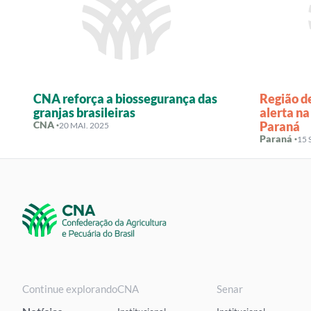
CNA reforça a biossegurança das
Região de
granjas brasileiras
alerta na
CNA ·
Paraná
20 MAI. 2025
Paraná ·
15 
Continue explorando
CNA
Senar