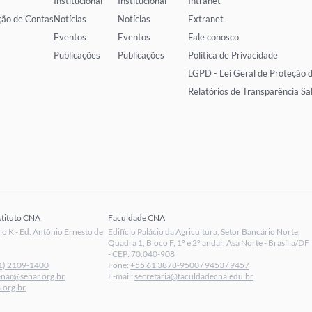
Institucional
Institucional
Intranet
ção de Contas
Notícias
Notícias
Extranet
Eventos
Eventos
Fale conosco
Publicações
Publicações
Política de Privacidade
LGPD - Lei Geral de Proteção 
Relatórios de Transparência Sa
stituto CNA
Faculdade CNA
 K - Ed. Antônio Ernesto de
Edifício Palácio da Agricultura, Setor Bancário Norte,
Quadra 1, Bloco F, 1º e 2º andar, Asa Norte - Brasília/DF
- CEP: 70.040-908
1) 2109-1400
Fone:
+55 61 3878-9500 / 9453 / 9457
enar@senar.org.br
E-mail:
secretaria@faculdadecna.edu.br
.org.br