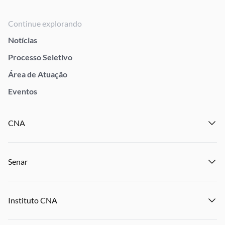
Continue explorando
Notícias
Processo Seletivo
Área de Atuação
Eventos
CNA
Institucional
Senar
Notícias
Eventos
Institucional
Publicações
Instituto CNA
Transparência e Prestação de Contas
Encontre um Sindicato
Notícias
Encontre uma Federação