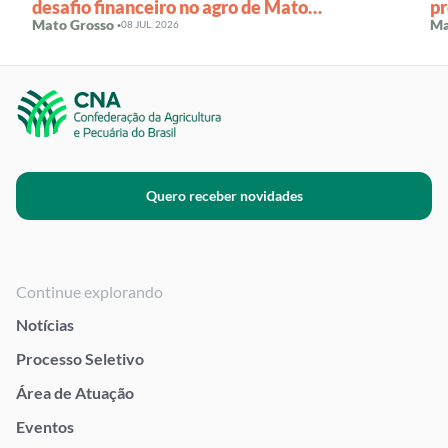
desafio financeiro no agro de Mato
pr
Grosso
Mato Grosso ·
Ma
08 JUL. 2026
Quero receber novidades
Continue explorando
Notícias
Processo Seletivo
Área de Atuação
Eventos