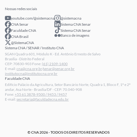
Publicações
Extranet
Arrecadação
Nossas redes sociais
Fale conosco
youtube.com/@sistemacna
@sistemacna
Política de Privacidade
CNA Senar
Sistema CNA Senar
LGPD - Lei Geral de Proteção de Dados
Faculdade CNA
Sistema CNA Senar
Banco de imagens
CNA Brasil
Relatórios de Transparência Salarial da CNA
@SistemaCNA
Sistema CNA / SENAR / Instituto CNA
SGAN Quadra 601, Módulo K - Ed. Antônio Ernesto de Salvo
Brasília - Distrito Federal
CEP: 70830-903 Fone:
(61) 2109-1400
E-mail:
cna@cna.org.br
/
senar@senar.org.br
institutocna@institutocna.org.br
Faculdade CNA
Edifício Palácio da Agricultura, Setor Bancário Norte, Quadra 1, Bloco F, 1º e 2º
andar, Asa Norte - Brasília/DF - CEP: 70.040-908
Fone:
+55 61 3878-9500 / 9453 / 9457
E-mail:
secretaria@faculdadecna.edu.br
© CNA 2026 - TODOS OS DIREITOS RESERVADOS