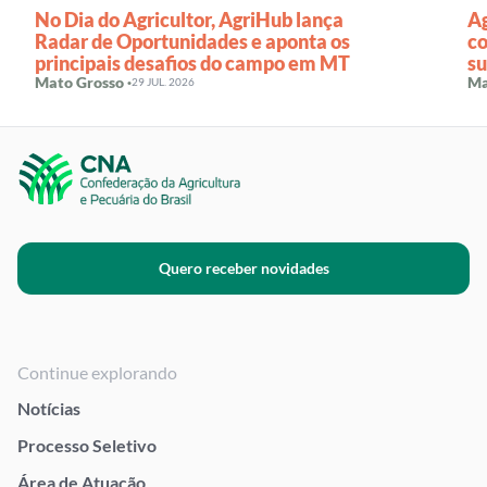
No Dia do Agricultor, AgriHub lança
Ag
Radar de Oportunidades e aponta os
co
principais desafios do campo em MT
su
Mato Grosso ·
Ma
29 JUL. 2026
Quero receber novidades
Continue explorando
Notícias
Processo Seletivo
Área de Atuação