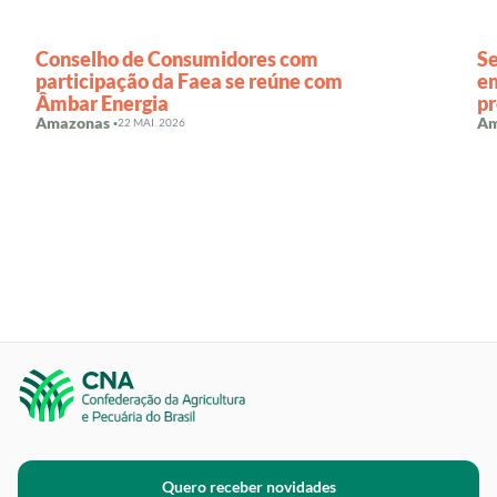
Conselho de Consumidores com
Se
participação da Faea se reúne com
em
Âmbar Energia
pr
Amazonas ·
Ca
Am
22 MAI. 2026
Quero receber novidades