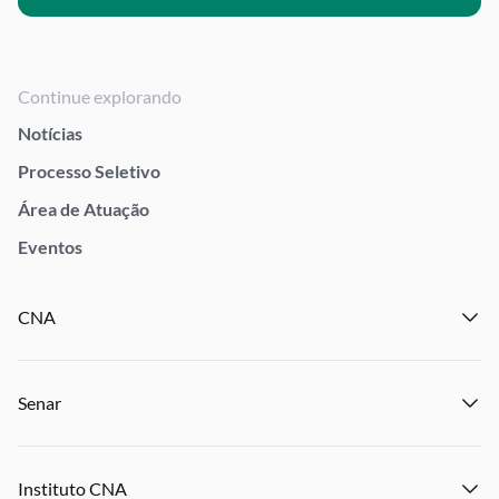
Continue explorando
Notícias
Processo Seletivo
Área de Atuação
Eventos
CNA
Institucional
Senar
Notícias
Eventos
Institucional
Publicações
Instituto CNA