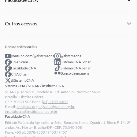
Notícias
Publicações
Panorama do Agro
Eventos
Licitações
Institucional
Publicações
Processo Seletivo
Outros acessos
Notícias
Profissionais Senar
Eventos
Intranet
Senar Play
Publicações
Extranet
Arrecadação
Nossas redes sociais
Fale conosco
youtube.com/@sistemacna
@sistemacna
Política de Privacidade
CNA Senar
Sistema CNA Senar
LGPD - Lei Geral de Proteção de Dados
Faculdade CNA
Sistema CNA Senar
Banco de imagens
CNA Brasil
Relatórios de Transparência Salarial da CNA
@SistemaCNA
Sistema CNA / SENAR / Instituto CNA
SGAN Quadra 601, Módulo K - Ed. Antônio Ernesto de Salvo
Brasília - Distrito Federal
CEP: 70830-903 Fone:
(61) 2109-1400
E-mail:
cna@cna.org.br
/
senar@senar.org.br
institutocna@institutocna.org.br
Faculdade CNA
Edifício Palácio da Agricultura, Setor Bancário Norte, Quadra 1, Bloco F, 1º e 2º
andar, Asa Norte - Brasília/DF - CEP: 70.040-908
Fone:
+55 61 3878-9500 / 9453 / 9457