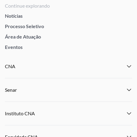
Continue explorando
Notícias
Processo Seletivo
Área de Atuação
Eventos
CNA
Institucional
Senar
Notícias
Eventos
Institucional
Publicações
Instituto CNA
Transparência e Prestação de Contas
Encontre um Sindicato
Notícias
Encontre uma Federação
Institucional
Eventos
Denuncie Crime Rurais
Faculdade CNA