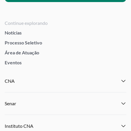
Continue explorando
Notícias
Processo Seletivo
Área de Atuação
Eventos
CNA
Institucional
Senar
Notícias
Eventos
Institucional
Publicações
Instituto CNA
Transparência e Prestação de Contas
Encontre um Sindicato