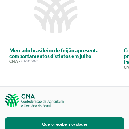
Mercado brasileiro de feijão apresenta
Co
comportamentos distintos em julho
pr
CNA ·
í
03 AGO. 2026
CN
Quero receber novidades