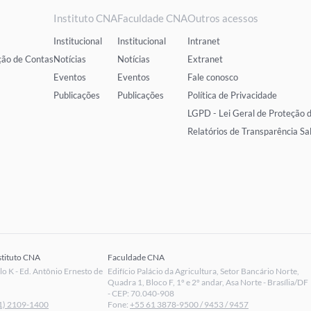
Instituto CNA
Faculdade CNA
Outros acessos
Institucional
Institucional
Intranet
ção de Contas
Notícias
Notícias
Extranet
Eventos
Eventos
Fale conosco
Publicações
Publicações
Política de Privacidade
LGPD - Lei Geral de Proteção 
Relatórios de Transparência Sa
stituto CNA
Faculdade CNA
 K - Ed. Antônio Ernesto de
Edifício Palácio da Agricultura, Setor Bancário Norte,
Quadra 1, Bloco F, 1º e 2º andar, Asa Norte - Brasília/DF
- CEP: 70.040-908
1) 2109-1400
Fone:
+55 61 3878-9500 / 9453 / 9457