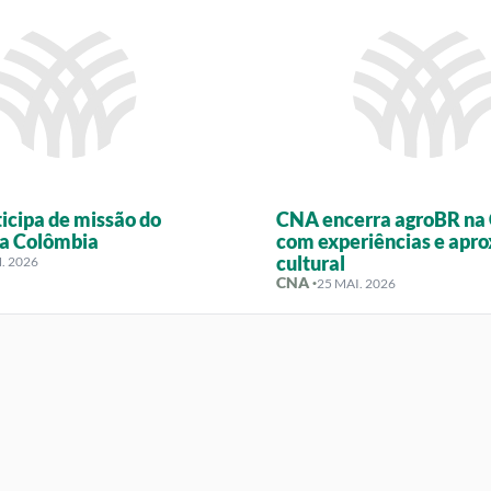
icipa de missão do
CNA encerra agroBR na
a Colômbia
com experiências e apr
cultural
. 2026
CNA ·
25 MAI. 2026