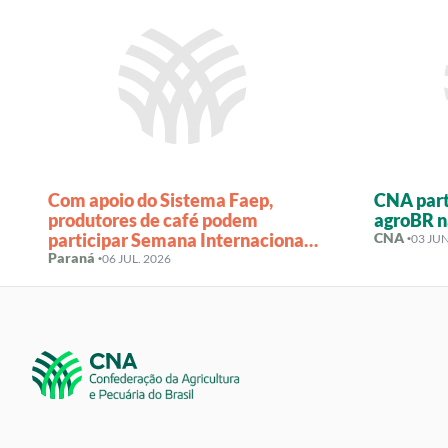
Com apoio do Sistema Faep,
CNA part
produtores de café podem
agroBR n
participar Semana Internacional
CNA ·
03 JUN
do Café
Paraná ·
06 JUL. 2026