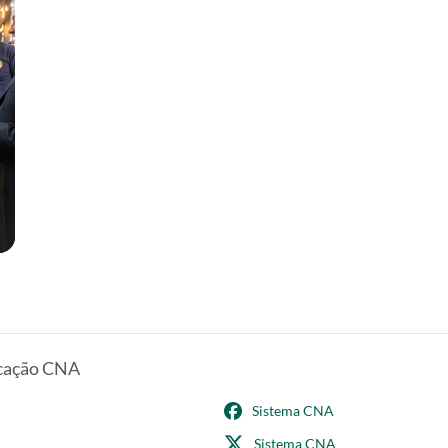
ter
llscreen
icação CNA
Sistema CNA
Sistema CNA