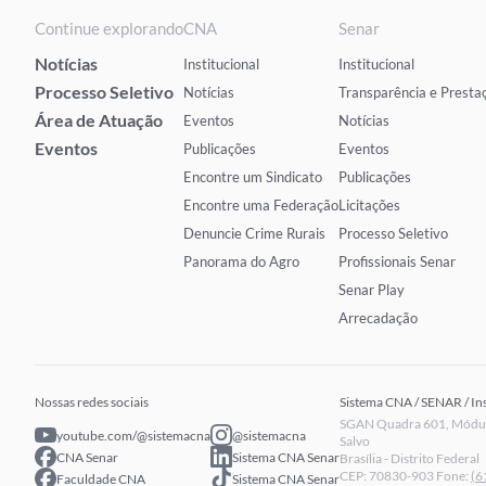
Continue explorando
CNA
Senar
Notícias
Institucional
Institucional
Processo Seletivo
Notícias
Transparência e Presta
Área de Atuação
Eventos
Notícias
Eventos
Publicações
Eventos
Encontre um Sindicato
Publicações
Encontre uma Federação
Licitações
Denuncie Crime Rurais
Processo Seletivo
Panorama do Agro
Profissionais Senar
Senar Play
Arrecadação
Nossas redes sociais
Sistema CNA / SENAR / In
SGAN Quadra 601, Módulo
youtube.com/@sistemacna
@sistemacna
Salvo
CNA Senar
Sistema CNA Senar
Brasília - Distrito Federal
CEP: 70830-903 Fone:
(6
Faculdade CNA
Sistema CNA Senar