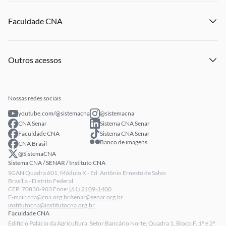
Notícias
Encontre uma Federação
Institucional
Eventos
Denuncie Crime Rurais
Faculdade CNA
Notícias
Publicações
Panorama do Agro
Eventos
Licitações
Institucional
Publicações
Processo Seletivo
Outros acessos
Notícias
Profissionais Senar
Eventos
Intranet
Senar Play
Publicações
Extranet
Arrecadação
Nossas redes sociais
Fale conosco
youtube.com/@sistemacna
@sistemacna
Política de Privacidade
CNA Senar
Sistema CNA Senar
LGPD - Lei Geral de Proteção de Dados
Faculdade CNA
Sistema CNA Senar
Banco de imagens
CNA Brasil
Relatórios de Transparência Salarial da CNA
@SistemaCNA
Sistema CNA / SENAR / Instituto CNA
SGAN Quadra 601, Módulo K - Ed. Antônio Ernesto de Salvo
Brasília - Distrito Federal
CEP: 70830-903 Fone:
(61) 2109-1400
E-mail:
cna@cna.org.br
/
senar@senar.org.br
institutocna@institutocna.org.br
Faculdade CNA
Edifício Palácio da Agricultura, Setor Bancário Norte, Quadra 1, Bloco F, 1º e 2º