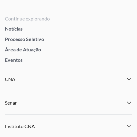
Continue explorando
Notícias
Processo Seletivo
Área de Atuação
Eventos
CNA
Institucional
Senar
Notícias
Eventos
Institucional
Publicações
Instituto CNA
Transparência e Prestação de Contas
Encontre um Sindicato