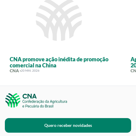
CNA promove ação inédita de promoção
Ag
comercial na China
20
CNA ·
CN
20 MAI. 2026
Quero receber novidades