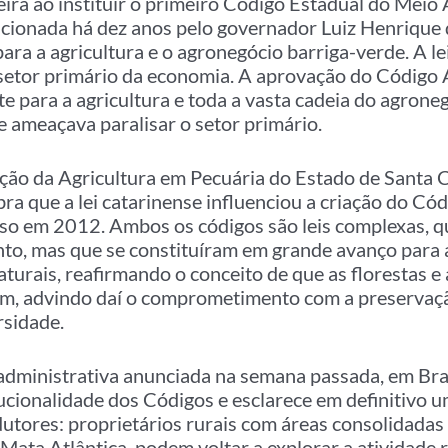
eira ao instituir o primeiro Código Estadual do Meio
cionada há dez anos pelo governador Luiz Henrique d
ara a agricultura e o agronegócio barriga-verde. A le
setor primário da economia. A aprovação do Código
e para a agricultura e toda a vasta cadeia do agroneg
e ameaçava paralisar o setor primário.
ção da Agricultura em Pecuária do Estado de Santa
ra que a lei catarinense influenciou a criação do Códi
o em 2012. Ambos os códigos são leis complexas, q
to, mas que se constituíram em grande avanço para a
aturais, reafirmando o conceito de que as florestas e
um, advindo daí o comprometimento com a preservaç
rsidade.
administrativa anunciada na semana passada, em Bras
tucionalidade dos Códigos e esclarece em definitivo 
utores: proprietários rurais com áreas consolidadas 
ata Atlântica, podem voltar a explorar a atividade r