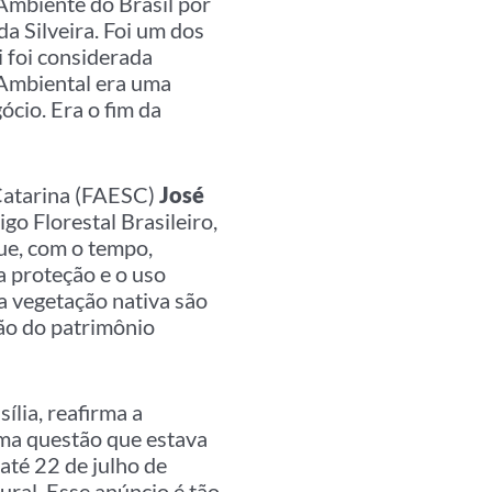
 Ambiente do Brasil por
a Silveira. Foi um dos
i foi considerada
 Ambiental era uma
ócio. Era o fim da
 Catarina (FAESC)
José
go Florestal Brasileiro,
ue, com o tempo,
 proteção e o uso
 a vegetação nativa são
ão do patrimônio
ília, reafirma a
uma questão que estava
até 22 de julho de
ural. Esse anúncio é tão