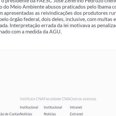
, o presidente da FAESC José Zeferino Pedrozo chefio
io do Meio Ambiente abusos praticados pelo Ibama c
m apresentadas as reivindicações dos produtores rur
pelo órgão federal, dois deles, inclusive, com multas 
da. Interpretação errada da lei motivava as penaliz
ionado com a medida da AGU.
Instituto CNA
Faculdade CNA
Outros acessos
Institucional
Institucional
Intranet
ção de Contas
Notícias
Notícias
Extranet