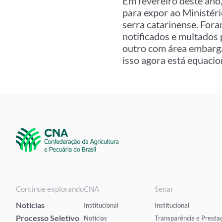
Em fevereiro deste ano
para expor ao Ministér
serra catarinense. Fora
notificados e multados 
outro com área embarga
isso agora está equac
Continue explorando
CNA
Senar
Notícias
Institucional
Institucional
Processo Seletivo
Notícias
Transparência e Presta