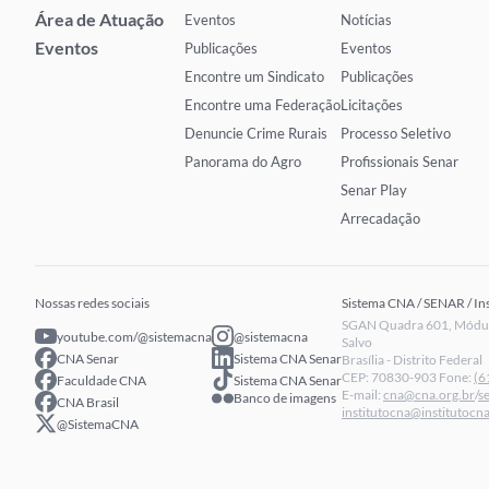
Área de Atuação
Eventos
Notícias
Eventos
Publicações
Eventos
Encontre um Sindicato
Publicações
Encontre uma Federação
Licitações
Denuncie Crime Rurais
Processo Seletivo
Panorama do Agro
Profissionais Senar
Senar Play
Arrecadação
Nossas redes sociais
Sistema CNA / SENAR / In
SGAN Quadra 601, Módulo
youtube.com/@sistemacna
@sistemacna
Salvo
CNA Senar
Sistema CNA Senar
Brasília - Distrito Federal
CEP: 70830-903 Fone:
(6
Faculdade CNA
Sistema CNA Senar
E-mail:
cna@cna.org.br
/
s
Banco de imagens
CNA Brasil
institutocna@institutocna
@SistemaCNA