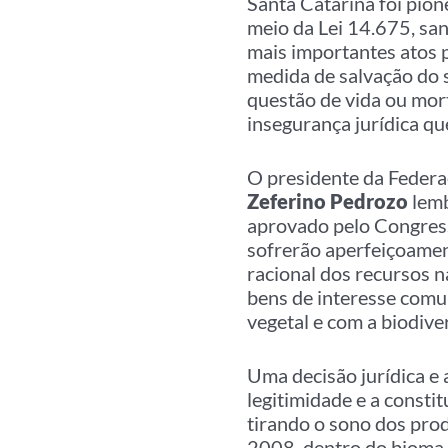
Santa Catarina foi pion
meio da Lei 14.675, san
mais importantes atos p
medida de salvação do 
questão de vida ou mort
insegurança jurídica qu
O presidente da Federa
Zeferino Pedrozo
lemb
aprovado pelo Congress
sofrerão aperfeiçoamen
racional dos recursos n
bens de interesse com
vegetal e com a biodive
Uma decisão jurídica e 
legitimidade e a consti
tirando o sono dos prod
2008, dentro do bioma M