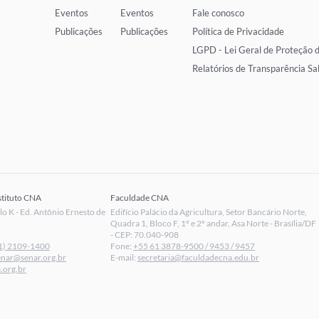
Eventos
Eventos
Fale conosco
Publicações
Publicações
Política de Privacidade
LGPD - Lei Geral de Proteção 
Relatórios de Transparência Sa
stituto CNA
Faculdade CNA
 K - Ed. Antônio Ernesto de
Edifício Palácio da Agricultura, Setor Bancário Norte,
Quadra 1, Bloco F, 1º e 2º andar, Asa Norte - Brasília/DF
- CEP: 70.040-908
1) 2109-1400
Fone:
+55 61 3878-9500 / 9453 / 9457
enar@senar.org.br
E-mail:
secretaria@faculdadecna.edu.br
.org.br