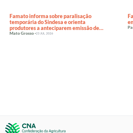
Famato informa sobre paralisação
F
temporária do Sindesa e orienta
em
produtores a anteciparem emissão de
Pa
GTAs
Mato Grosso ·
23 JUL. 2026