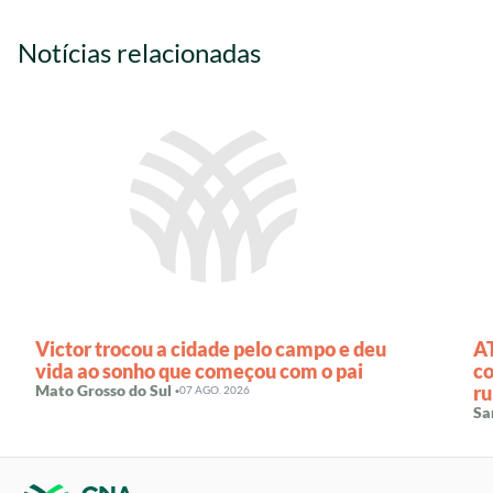
Notícias relacionadas
Victor trocou a cidade pelo campo e deu
AT
vida ao sonho que começou com o pai
co
Mato Grosso do Sul ·
ru
07 AGO. 2026
Sa