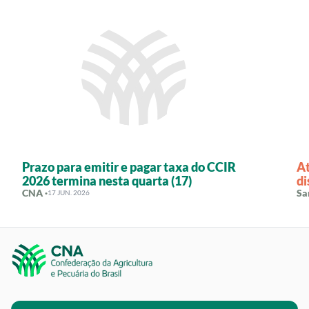
Prazo para emitir e pagar taxa do CCIR
At
2026 termina nesta quarta (17)
di
CNA ·
Sa
17 JUN. 2026