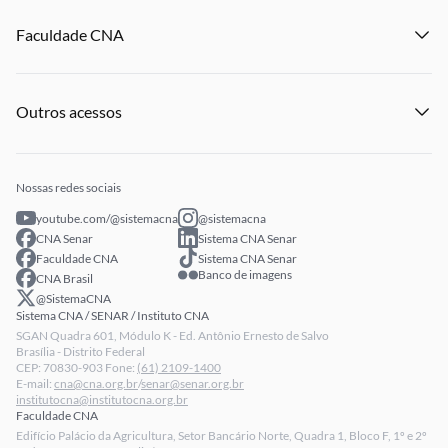
Institucional
Eventos
Denuncie Crime Rurais
Faculdade CNA
Notícias
Publicações
Panorama do Agro
Eventos
Licitações
Institucional
Publicações
Processo Seletivo
Outros acessos
Notícias
Profissionais Senar
Eventos
Intranet
Senar Play
Publicações
Extranet
Arrecadação
Nossas redes sociais
Fale conosco
youtube.com/@sistemacna
@sistemacna
Política de Privacidade
CNA Senar
Sistema CNA Senar
LGPD - Lei Geral de Proteção de Dados
Faculdade CNA
Sistema CNA Senar
Banco de imagens
CNA Brasil
Relatórios de Transparência Salarial da CNA
@SistemaCNA
Sistema CNA / SENAR / Instituto CNA
SGAN Quadra 601, Módulo K - Ed. Antônio Ernesto de Salvo
Brasília - Distrito Federal
CEP: 70830-903 Fone:
(61) 2109-1400
E-mail:
cna@cna.org.br
/
senar@senar.org.br
institutocna@institutocna.org.br
Faculdade CNA
Edifício Palácio da Agricultura, Setor Bancário Norte, Quadra 1, Bloco F, 1º e 2º