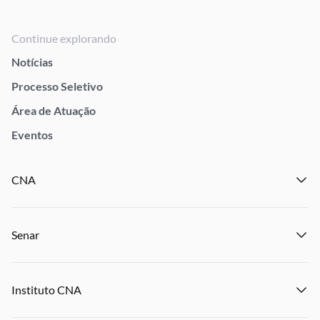
Continue explorando
Notícias
Processo Seletivo
Área de Atuação
Eventos
CNA
Institucional
Senar
Notícias
Eventos
Institucional
Publicações
Instituto CNA
Transparência e Prestação de Contas
Encontre um Sindicato
Notícias
Encontre uma Federação