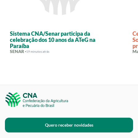
Sistema CNA/Senar participa da
C
celebração dos 10 anos da ATeG na
So
Paraíba
pr
SENAR ·
Ma
19 minutos atrás
Quero receber novidades