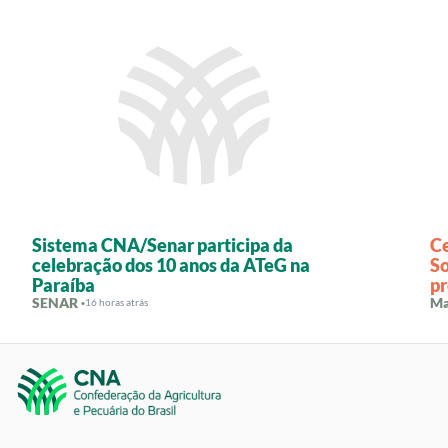
Sistema CNA/Senar participa da
C
celebração dos 10 anos da ATeG na
So
Paraíba
pr
SENAR ·
Ma
16 horas atrás