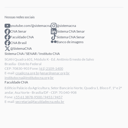
Eventos
Intranet
Senar Play
Publicações
Extranet
Arrecadação
Nossas redes sociais
Fale conosco
youtube.com/@sistemacna
@sistemacna
Política de Privacidade
CNA Senar
Sistema CNA Senar
LGPD - Lei Geral de Proteção de Dados
Faculdade CNA
Sistema CNA Senar
Banco de imagens
CNA Brasil
Relatórios de Transparência Salarial da CNA
@SistemaCNA
Sistema CNA / SENAR / Instituto CNA
SGAN Quadra 601, Módulo K - Ed. Antônio Ernesto de Salvo
Brasília - Distrito Federal
CEP: 70830-903 Fone:
(61) 2109-1400
E-mail:
cna@cna.org.br
/
senar@senar.org.br
institutocna@institutocna.org.br
Faculdade CNA
Edifício Palácio da Agricultura, Setor Bancário Norte, Quadra 1, Bloco F, 1º e 2º
andar, Asa Norte - Brasília/DF - CEP: 70.040-908
Fone:
+55 61 3878-9500 / 9453 / 9457
E-mail:
secretaria@faculdadecna.edu.br