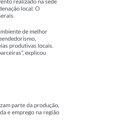
vento realizado na sede
denação local. O
erais.
 ambiente de melhor
preendedorismo,
ias produtivas locais.
arceiras”, explicou
izam parte da produção,
nda e emprego na região