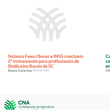
Sistema Faesc/Senar e INSS concluem
Ca
2º treinamento para profissionais de
co
Sindicatos Rurais de SC
em
Santa Catarina ·
si
CN
06 AGO. 2026