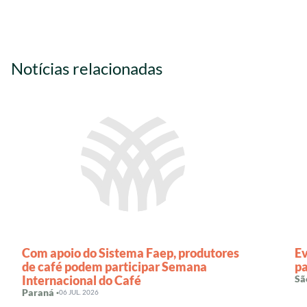
Notícias relacionadas
Com apoio do Sistema Faep, produtores
Ev
de café podem participar Semana
pa
Internacional do Café
Sã
Paraná ·
06 JUL. 2026