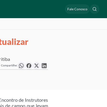
Fale Conosco
ualizar
itiba
Compartilhe:
Encontro de Instrutores
nais de campo que levam