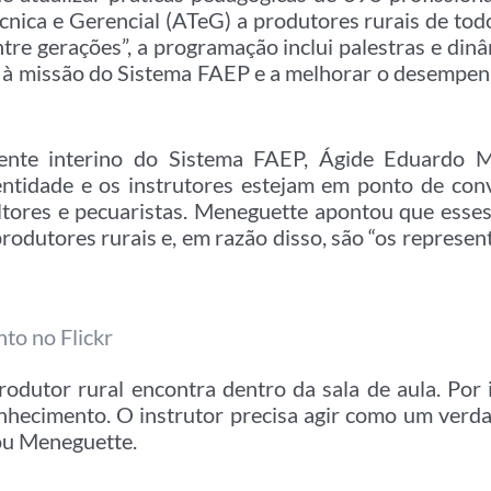
écnica e Gerencial (ATeG) a produtores rurais de to
re gerações”, a programação inclui palestras e dinâ
es à missão do Sistema FAEP e a melhorar o desempen
dente interino do Sistema FAEP, Ágide Eduardo M
entidade e os instrutores estejam em ponto de conv
ltores e pecuaristas. Meneguette apontou que esses
produtores rurais e, em razão disso, são “os represe
nto no Flickr
rodutor rural encontra dentro da sala de aula. Por i
nhecimento. O instrutor precisa agir como um verda
ou Meneguette.