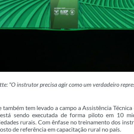
e: "O instrutor precisa agir como um verdadeiro repr
 também tem levado a campo a Assistência Técnica 
a está sendo executada de forma piloto em 10 mi
edades rurais. Com ênfase no treinamento dos instr
osto de referência em capacitação rural no país.