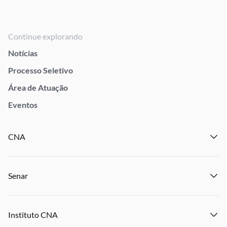
Continue explorando
Notícias
Processo Seletivo
Área de Atuação
Eventos
CNA
Institucional
Senar
Notícias
Eventos
Institucional
Publicações
Instituto CNA
Transparência e Prestação de Contas
Encontre um Sindicato