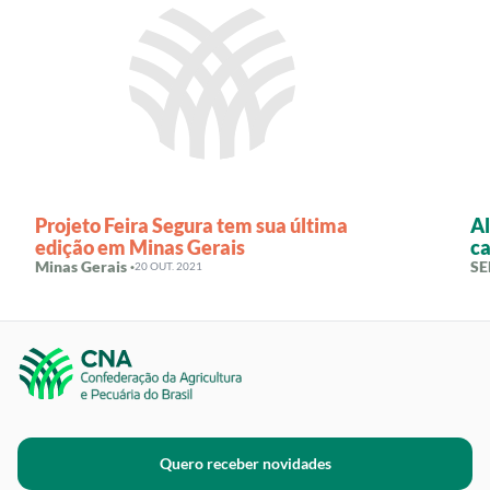
Projeto Feira Segura tem sua última
Al
edição em Minas Gerais
c
Minas Gerais ·
SE
20 OUT. 2021
Quero receber novidades