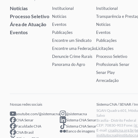
Notícias
Institucional
Institucional
Processo Seletivo
Notícias
Transparência e Presta
Área de Atuação
Eventos
Notícias
Eventos
Publicações
Eventos
Encontre um Sindicato
Publicações
Encontre uma Federação
Licitações
Denuncie Crime Rurais
Processo Seletivo
Panorama do Agro
Profissionais Senar
Senar Play
Arrecadação
Nossas redes sociais
Sistema CNA / SENAR / In
SGAN Quadra 601, Módulo
youtube.com/@sistemacna
@sistemacna
Salvo
CNA Senar
Sistema CNA Senar
Brasília - Distrito Federal
CEP: 70830-903 Fone:
(6
Faculdade CNA
Sistema CNA Senar
E-mail:
cna@cna.org.br
/
s
Banco de imagens
CNA Brasil
institutocna@institutocna