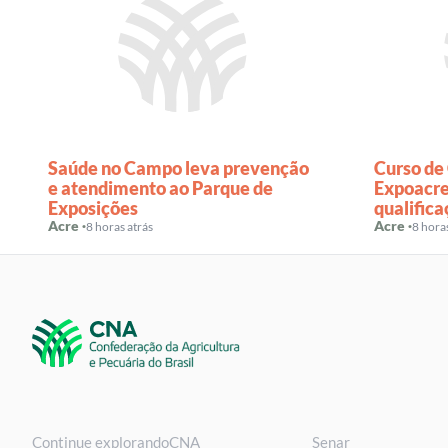
Saúde no Campo leva prevenção
Curso de
e atendimento ao Parque de
Expoacre
Exposições
qualifica
Acre ·
Acre ·
8 horas atrás
8 hora
Continue explorando
CNA
Senar