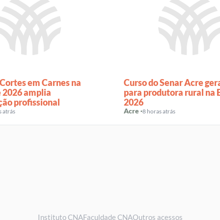
 Cortes em Carnes na
Curso do Senar Acre ger
 2026 amplia
para produtora rural na
ção profissional
2026
Acre ·
s atrás
8 horas atrás
Instituto CNA
Faculdade CNA
Outros acessos