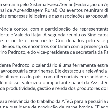
sta semana pelo Sistema Faesc/Senar (Federação da Ag
nal de Aprendizagem Rural). Os eventos reuniram di
das empresas leiloeiras e das associações agropecuár
rência contou com a participação de representante
Norte e Vale do Itajaí. A segunda reuniu os Sindicato
este, oeste e meio-oeste. Coordenados pelo vice-p
 de Souza, os encontros contaram com a presença do
ino Pedrozo, e do vice-presidente de secretaria da Fa
dente Pedrozo, o calendário é uma ferramenta estra
 agropecuária catarinense. Ele destacou a relevânci
de alimentos do país, com diferenciais em sanidade 
lém disso, valorizou o importante papel da Assistên
 da produtividade, gestão e renda dos produtores do 
u a relevância do trabalho da ATeG para a pecuária c
cia na qualidade de produção de carne bovina. “D