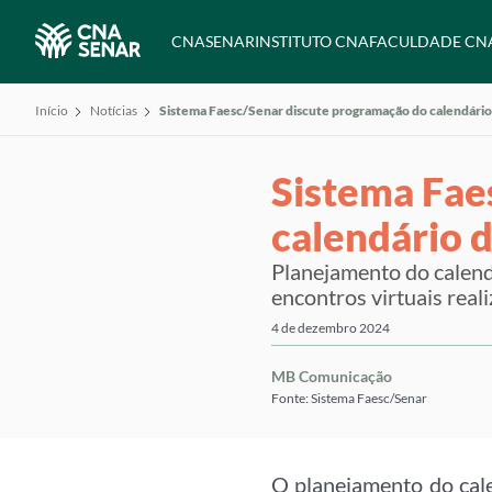
CNA
SENAR
INSTITUTO CNA
FACULDADE CN
Início
Notícias
Sistema Faesc/Senar discute programação do calendário
Sistema Fae
calendário 
Planejamento do calendá
encontros virtuais rea
4 de dezembro 2024
MB Comunicação
Fonte: Sistema Faesc/Senar
O planejamento do cale