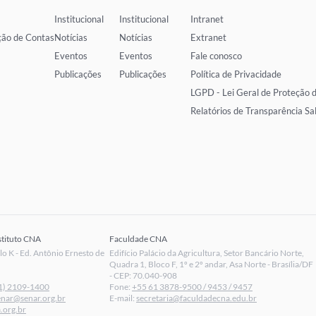
Institucional
Institucional
Intranet
ção de Contas
Notícias
Notícias
Extranet
Eventos
Eventos
Fale conosco
Publicações
Publicações
Política de Privacidade
LGPD - Lei Geral de Proteção 
Relatórios de Transparência Sa
stituto CNA
Faculdade CNA
 K - Ed. Antônio Ernesto de
Edifício Palácio da Agricultura, Setor Bancário Norte,
Quadra 1, Bloco F, 1º e 2º andar, Asa Norte - Brasília/DF
- CEP: 70.040-908
1) 2109-1400
Fone:
+55 61 3878-9500 / 9453 / 9457
enar@senar.org.br
E-mail:
secretaria@faculdadecna.edu.br
.org.br